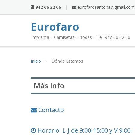
Saltar
942 66 32 06
eurofarosantona@gmail.com
al
contenido
Eurofaro
Imprenta – Camisetas – Bodas – Tel: 942 66 32 06
Inicio
Dónde Estamos
Más Info
Contacto
Horario: L-J de 9:00-15:00 y V 9:00-