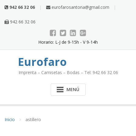
Saltar
942 66 32 06
eurofarosantona@gmail.com
al
contenido
942 66 32 06
Horario: L-J de 9-15h - V 9-14h
Eurofaro
Imprenta – Camisetas – Bodas – Tel: 942 66 32 06
MENÚ
Inicio
astillero