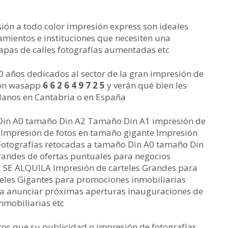
ión a todo color impresión express son ideales
amientos e instituciones que necesiten una
apas de calles fotografías aumentadas etc
0 años dedicados al sector de la gran impresión de
 con wasapp
6 6 2 6 4 9 7 2 5
y verán qué bien les
anos en Cantabria o en España
 Din A0 tamaño Din A2 Tamaño Din A1 impresión de
d Impresión de fotos en tamaño gigante Impresión
Fotografías retocadas a tamaño Din A0 tamaño Din
andes de ofertas puntuales para negocios
 SE ALQUILA Impresión de carteles Grandes para
teles Gigantes para promociones inmobiliarias
ra anunciar próximas aperturas inauguraciones de
nmobiliarias etc
ros que su publicidad o impresión de fotografías