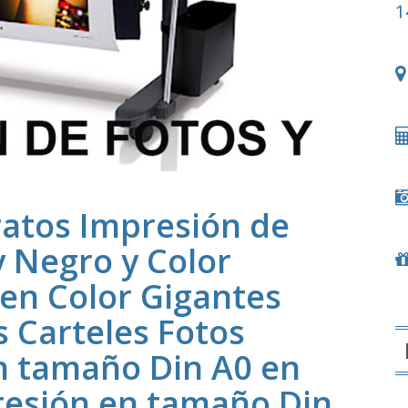
1
ratos Impresión de
y Negro y Color
en Color Gigantes
 Carteles Fotos
n tamaño Din A0 en
esión en tamaño Din