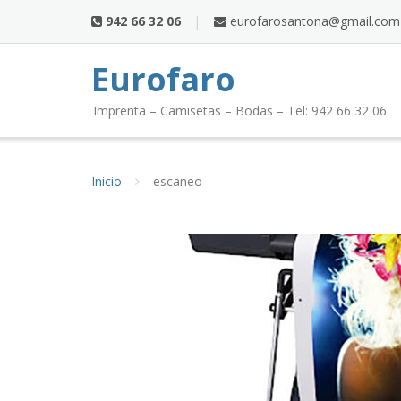
Saltar
942 66 32 06
eurofarosantona@gmail.com
al
contenido
Eurofaro
Imprenta – Camisetas – Bodas – Tel: 942 66 32 06
Inicio
escaneo